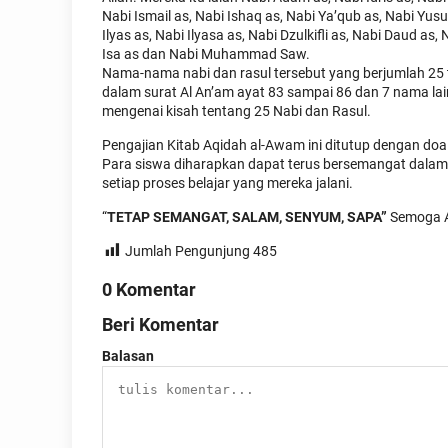
Nabi Ismail as, Nabi Ishaq as, Nabi Ya’qub as, Nabi Yus
Ilyas as, Nabi Ilyasa as, Nabi Dzulkifli as, Nabi Daud as
Isa as dan Nabi Muhammad Saw.
Nama-nama nabi dan rasul tersebut yang berjumlah 25 t
dalam surat Al An’am ayat 83 sampai 86 dan 7 nama lain
mengenai kisah tentang 25 Nabi dan Rasul.
Pengajian Kitab Aqidah al-Awam ini ditutup dengan doa
Para siswa diharapkan dapat terus bersemangat dalam
setiap proses belajar yang mereka jalani.
“
TETAP SEMANGAT, SALAM, SENYUM, SAPA”
Semoga A
Jumlah Pengunjung
485
0 Komentar
Beri Komentar
Balasan