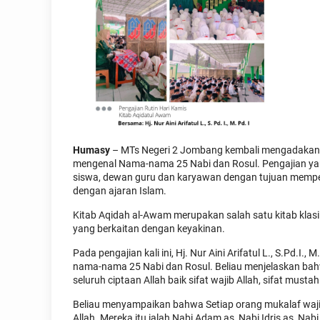
Humasy
– MTs Negeri 2 Jombang kembali mengadakan p
mengenal Nama-nama 25 Nabi dan Rosul. Pengajian yang
siswa, dewan guru dan karyawan dengan tujuan memp
dengan ajaran Islam.
Kitab Aqidah al-Awam merupakan salah satu kitab klasi
yang berkaitan dengan keyakinan.
Pada pengajian kali ini, Hj. Nur Aini Arifatul L., S.Pd.I
nama-nama 25 Nabi dan Rosul. Beliau menjelaskan bah
seluruh ciptaan Allah baik sifat wajib Allah, sifat mustah
Beliau menyampaikan bahwa Setiap orang mukalaf waji
Allah. Mereka itu ialah Nabi Adam as, Nabi Idris as, Nab