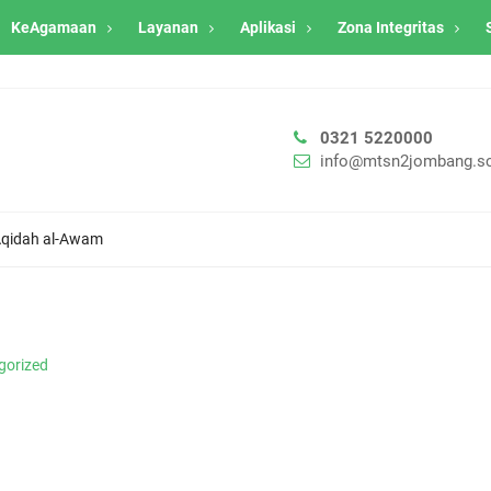
KeAgamaan
Layanan
Aplikasi
Zona Integritas
0321 5220000
info@mtsn2jombang.sc
 Aqidah al-Awam
gorized