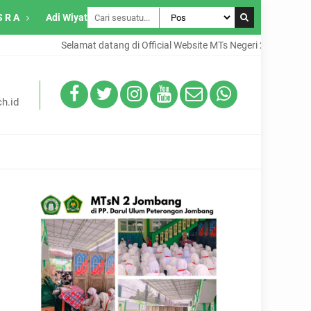
S R A
Adi Wiyata
Selamat datang di Official Website MTs Negeri 2 Jombang
h.id