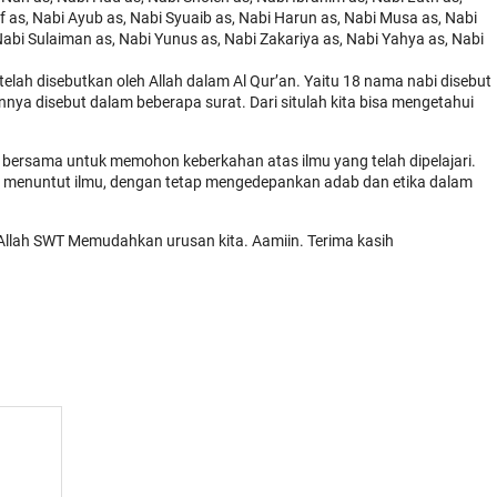
uf as, Nabi Ayub as, Nabi Syuaib as, Nabi Harun as, Nabi Musa as, Nabi
, Nabi Sulaiman as, Nabi Yunus as, Nabi Zakariya as, Nabi Yahya as, Nabi
elah disebutkan oleh Allah dalam Al Qur’an. Yaitu 18 nama nabi disebut
nya disebut dalam beberapa surat. Dari situlah kita bisa mengetahui
 bersama untuk memohon keberkahan atas ilmu yang telah dipelajari.
 menuntut ilmu, dengan tetap mengedepankan adab dan etika dalam
llah SWT Memudahkan urusan kita. Aamiin. Terima kasih