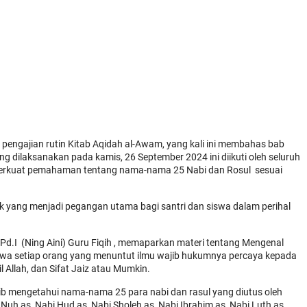
engajian rutin Kitab Aqidah al-Awam, yang kali ini membahas bab
 dilaksanakan pada kamis, 26 September 2024 ini diikuti oleh seluruh
erkuat pemahaman tentang nama-nama 25 Nabi dan Rosul sesuai
k yang menjadi pegangan utama bagi santri dan siswa dalam perihal
., M.Pd.I (Ning Aini) Guru Fiqih , memaparkan materi tentang Mengenal
wa setiap orang yang menuntut ilmu wajib hukumnya percaya kepada
il Allah, dan Sifat Jaiz atau Mumkin.
b mengetahui nama-nama 25 para nabi dan rasul yang diutus oleh
i Nuh as, Nabi Hud as, Nabi Sholeh as, Nabi Ibrahim as, Nabi Luth as,