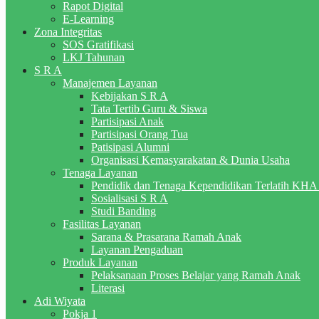
Rapot Digital
E-Learning
Zona Integritas
SOS Gratifikasi
LKJ Tahunan
S R A
Manajemen Layanan
Kebijakan S R A
Tata Tertib Guru & Siswa
Partisipasi Anak
Partisipasi Orang Tua
Patisipasi Alumni
Organisasi Kemasyarakatan & Dunia Usaha
Tenaga Layanan
Pendidik dan Tenaga Kependidikan Terlatih KH
Sosialisasi S R A
Studi Banding
Fasilitas Layanan
Sarana & Prasarana Ramah Anak
Layanan Pengaduan
Produk Layanan
Pelaksanaan Proses Belajar yang Ramah Anak
Literasi
Adi Wiyata
Pokja 1