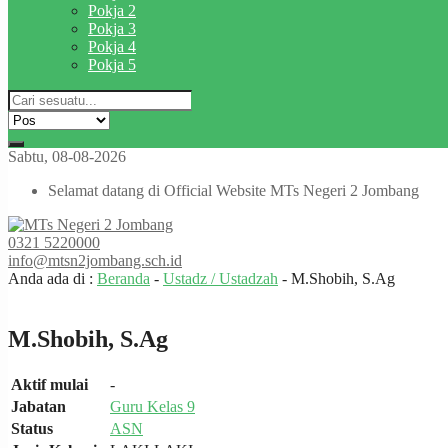
Pokja 2
Pokja 3
Pokja 4
Pokja 5
Sabtu, 08-08-2026
Selamat datang di Official Website MTs Negeri 2 Jombang
0321 5220000
info@mtsn2jombang.sch.id
Anda ada di :
Beranda
-
Ustadz / Ustadzah
-
M.Shobih, S.Ag
M.Shobih, S.Ag
Aktif mulai
-
Jabatan
Guru Kelas 9
Status
ASN