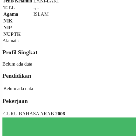
Jenis Kelamin
LAKI-LAKI
T.T.L
-, -
Agama
ISLAM
NIK
NIP
NUPTK
Alamat :
Profil Singkat
Belum ada data
Pendidikan
Belum ada data
Pekerjaan
GURU BAHASA ARAB
2006