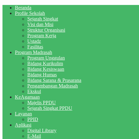
Beranda
Profile Sekolah
Sejarah Singkat
Visi dan Misi
Struktur Organisasi
Program Kerja
Ustadz
Fasilitas
Program Madrasah
Program Unggulan
Bidang Kurikulim
Bidang Kesiswaan
Bidang Humas
Bidang Sarana & Prasarana
Pengambangan Madrasah
Ekskul
KeAgamaan
Majelis PPDU
Sejarah Singkat PPDU
Layanan
PPID
Aplikasi
Digital Library
E-Mail