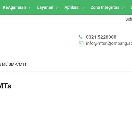
KeAgamaan
Layanan
Aplikasi
Zona Integritas
Selam
0321 5220000
info@mtsn2jombang.sc
 Baru SMP/MTs
/MTs