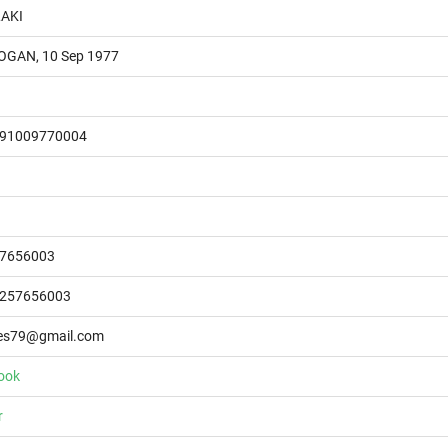
LAKI
GAN, 10 Sep 1977
91009770004
7656003
257656003
ies79@gmail.com
ook
r