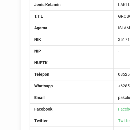
Jenis Kelamin
LAKI-
T.T.L
GROBO
Agama
ISLAM
NIK
35171
NIP
-
NUPTK
-
Telepon
08525
Whatsapp
+6285
Email
pakol
Facebook
Faceb
Twitter
Twitte