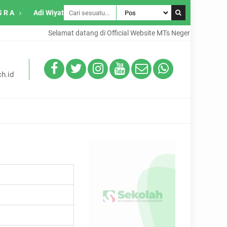
S R A
Adi Wiyata
Selamat datang di Official Website MTs Negeri 2 Jombang
h.id