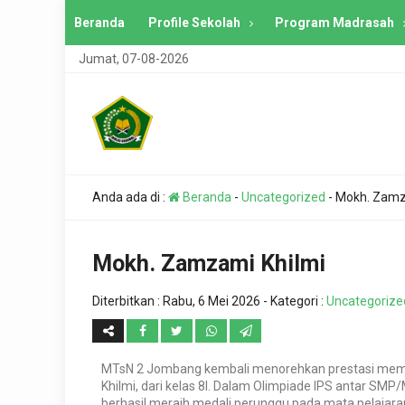
Beranda
Profile Sekolah
Program Madrasah
Jumat, 07-08-2026
Anda ada di :
Beranda
-
Uncategorized
-
Mokh. Zamz
Mokh. Zamzami Khilmi
Diterbitkan :
Rabu, 6 Mei 2026
- Kategori :
Uncategorize
MTsN 2 Jombang kembali menorehkan prestasi memb
Khilmi, dari kelas 8I. Dalam Olimpiade IPS antar S
berhasil meraih medali perunggu pada mata pelajara