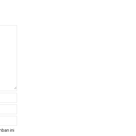
ban ini